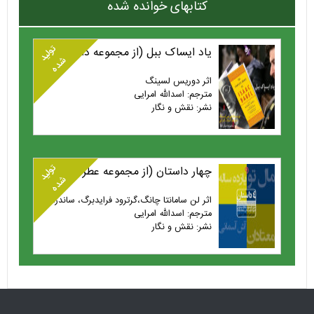
کتابهای خوانده شده
تولید
یاد ایساک ببل (از مجموعه داستان دلیله)
شده
اثر دوریس لسینگ
مترجم: اسدالله امرایی
نشر: نقش و نگار
تولید
چهار داستان (از مجموعه عطر پنهان در باد )
شده
اثر لن سامانتا چانگ،گرترود فرایدبرگ، ساندرا سیستروس، مری رابینسون
مترجم: اسدالله امرایی
نشر: نقش و نگار