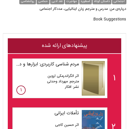
اجتماعی
داستان کوتاه
اسطوره
مهاجرت
نقد ادبی
حماسی
روانشناسی
درباره‌ی من: مدرس و مترجم زبان ايتاليايى، مددكار اجتماعى
Book Suggestions:
پیشنهادهای ارائه شده
مردم شناسی کاربردی: ابزارها و دیدگاه هایی برای امروز
۱
اثر الگزاندرمکی اروین
مترجم: مهرداد وحدتی
نشر: افکار
۱
تأملات ایرانی
۲
اثر حسین کاجی