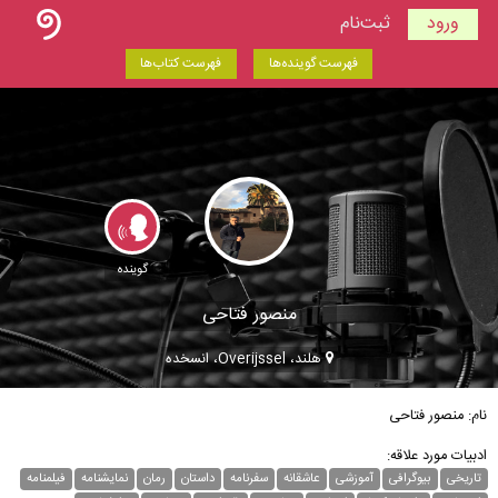
ورود
ثبت‌نام
فهرست گوینده‌ها
فهرست کتاب‌ها
گوینده
منصور فتاحى
هلند، Overijssel، انسخده
نام: منصور فتاحى
ادبیات مورد علاقه:
تاریخی
بیوگرافی
آموزشی
عاشقانه
سفرنامه
داستان
رمان
نمایشنامه
فیلمنامه