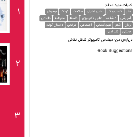
ادبیات مورد علاقه:
۱
هنر
کسب و کار
علمی-تخیلی
سلامت
کودک
نوجوان
آموزشی
عاشقانه
علم و تکنولوژی
فلسفه
سفرنامه
داستان
رمان
شعر
غیر‌داستانی
اجتماعی
عرفانی
داستان کوتاه
فانتزی
نقد ادبی
درباره‌ی من: مهندس کامپیوتر شاغل نقاش
Book Suggestions:
۲
۳