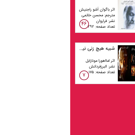
اثر باگوان اُشو راجنیش
مترجم: محسن خاتمی
نشر: فراروان
۴۶
تعداد صفحه: ۲۹۲
شبیه هیچ زنی نیستم
اثر امااهورا مونازابل
نشر: البرزفردانش
تعداد صفحه: ۱۷۵
۷