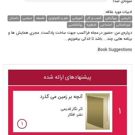
نمونه‌ی صدا:
ادبیات مورد علاقه:
تاریخی
بیوگرافی
کسب و کار
آموزشی
علم و تکنولوژی
فلسفه
سیاسی
داستان
غیر‌داستانی
اجتماعی
اسطوره
روانشناسی
درباره‌ی من: حضور در مجله فراكسب جهت ساخت پادكست. مجرى همايش ها و
برنامه هايى چند... باشد تا اندكى بياموزيم...
Book Suggestions:
پیشنهادهای ارائه شده
آنچه بر زمین می گذرد
۱
اثر نگار قدیمی
نشر: افکار
۱