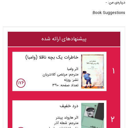
درباره‌ی من: -
Book Suggestions:
پیشنهادهای ارائه شده
خاطرات یک بچه ناقلا (وامبا)
۱
اثر وامبا
مترجم: مرتضی کلانتریان
نشر: روزنه
۱۷۶
تعداد صفحه: ۳۹۰
درد خفیف
۲
اثر هارولد پینتر
مترجم: شعله آذر