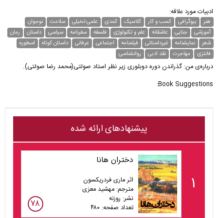
ادبیات مورد علاقه:
هنر
بیوگرافی
کسب و کار
کلاسیک
کمدی
علمی-تخیلی
سلامت
نوجوان
آموزشی
جنایی
عاشقانه
علم و تکنولوژی
فلسفه
سفرنامه
سیاسی
داستان
رمان
شعر
نمایشنامه
غیر‌داستانی
فیلمنامه
اجتماعی
عرفانی
داستان کوتاه
اسطوره
فانتزی
مهاجرت
نقد ادبی
روانشناسی
درباره‌ی من: گذراندن دوره دوبلوری زیر نظر استاد صولتی(محمد رضا صولتی).
Book Suggestions:
پیشنهادهای ارائه شده
دختران هانا
۱
اثر ماری فردریکسون
مترجم: مهشید معزی
نشر: روزنه
۷۸
تعداد صفحه: ۴۸۰