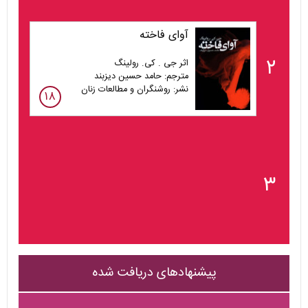
آوای فاخته
۲
اثر جی . کی. رولینگ
مترجم: حامد حسین دیزبند
نشر: روشنگران و مطالعات زنان
۱۸
۳
پیشنهادهای دریافت شده