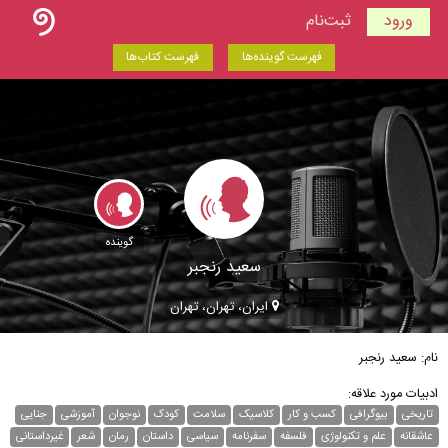
ورود
ثبت‌نام
فهرست گوینده‌ها
فهرست کتاب‌ها
گوینده
سعید رنجبر
ایران، تهران، تهران
نام: سعید رنجبر
ادبیات مورد علاقه:
تاریخی
بیوگرافی
کسب و کار
کلاسیک
سلامت
کودک
نوجوان
آموزشی
جنایی
عاشقانه
علم و تکنولوژی
فلسفه
سفرنامه
سیاسی
داستان
رمان
شعر
غیر‌داستانی