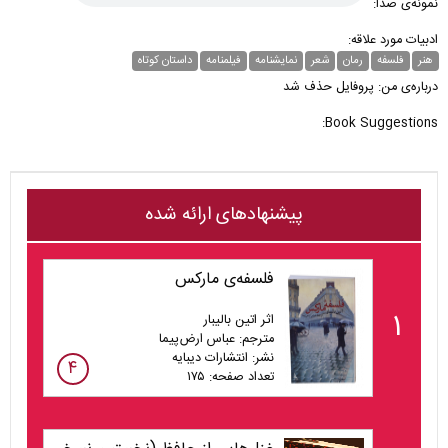
نمونه‌ی صدا:
ادبیات مورد علاقه:
هنر
فلسفه
رمان
شعر
نمایشنامه
فیلمنامه
داستان کوتاه
درباره‌ی من: پروفایل حذف شد
Book Suggestions:
پیشنهادهای ارائه شده
فلسفه‌ی مارکس
۱
اثر اتین بالیبار
مترجم: عباس ارض‌پیما
نشر: انتشارات دیبایه
۴
تعداد صفحه: ۱۷۵