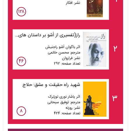
نشر: افکار
۱۲۸
راز(تفسیری از اُشو بر داستان های صوفیان) جلد1
۲
اثر باگوان اُشو راجنیش
مترجم: محسن خاتمی
نشر: فراروان
۴۶
تعداد صفحه: ۲۹۲
شهید راه حقیقت و عشق: حلاج
۳
اثر یاشار نوری توزترک
مترجم: توفیق سبحانی
نشر: روزنه
۸
تعداد صفحه: ۴۲۴