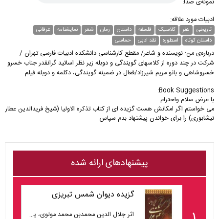
نمونه‌ی صدا:
ادبیات مورد علاقه:
تاریخی
هنر
کلاسیک
فلسفه
داستان
رمان
شعر
نمایشنامه
عرفانی
داستان کوتاه
اسطوره
نقد ادبی
حماسی
درباره‌ی من: نویسنده و شاعر/ مقطع کارشناسی دانشکده ادبیات فارسی تهران /
شرکت در چند دوره از کلاسهای گویندگی و دوبله زیر نظر اساتید گرانقدر جناب خسرو
خسروشاهی و بانو مریم شیرزاد/فعال در ضمینه گویندگی، دکلمه و دوبله فیلم
Book Suggestions:
می خواستم اگر امکانش هست گزیده ای از کتاب تذکره الاولیا (شیخ فریدالدین عطار 
نیشابوری) را برای خواندن پیشنهاد بدم.سپاس
پیشنهادهای ارائه شده
گزیده دیوان شمس تبریزی
۱
اثر جلال الدین محمدبن محمد مولوی، یحیی ساسانی (گردآورنده)