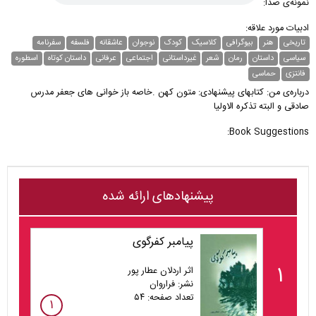
نمونه‌ی صدا:
ادبیات مورد علاقه:
تاریخی
هنر
بیوگرافی
کلاسیک
کودک
نوجوان
عاشقانه
فلسفه
سفرنامه
سیاسی
داستان
رمان
شعر
غیر‌داستانی
اجتماعی
عرفانی
داستان کوتاه
اسطوره
فانتزی
حماسی
درباره‌ی من: کتابهای پیشنهادی: متون کهن .خاصه باز خوانی های جعفر مدرس
صادقی و البته تذکره الاولیا
Book Suggestions:
پیشنهادهای ارائه شده
پیامبر کفرگوی
۱
اثر اردلان عطار پور
نشر: فراروان
تعداد صفحه: ۵۴
۱