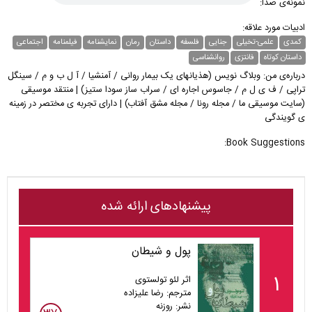
نمونه‌ی صدا:
ادبیات مورد علاقه:
کمدی
علمی-تخیلی
جنایی
فلسفه
داستان
رمان
نمایشنامه
فیلمنامه
اجتماعی
داستان کوتاه
فانتزی
روانشناسی
درباره‌ی من: وبلاگ نویس (هذیانهای یک بیمار روانی / آمنشیا / آ ل ب و م / سینگل
تراپی / ف ی ل م / جاسوس اجاره ای / سراب ساز سودا ستیز) | منتقد موسیقی
(سایت موسیقی ما / مجله رونا / مجله مشق آفتاب) | دارای تجربه ی مختصر در زمینه
ی گویندگی
Book Suggestions:
پیشنهادهای ارائه شده
پول و شیطان
۱
اثر لئو تولستوی
مترجم: رضا علیزاده
نشر: روزنه