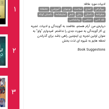
ادبیات مورد علاقه:
۱
بیوگرافی
کمدی
سلامت
نوجوان
آموزشی
عاشقانه
سفرنامه
داستان
رمان
شعر
نمایشنامه
داستان کوتاه
نقد ادبی
حماسی
روانشناسی
درباره‌ی من: آرام هستم، علاقمند به گویندگی و ادبیات. تجربه
ی کار گویندگی به صورت جدی را نداشتم. امیدوارم "واو" به
عنوان اولین تجربه ی اینچنین راهی باشد برای گذراندن
لحظه هایم به شیوه ای لذت بخش
۲
Book Suggestions:
۳