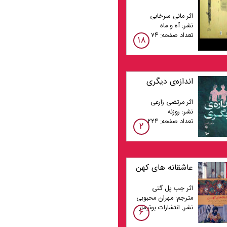
اثر مانی سرخابی
نشر: آه و ماه
تعداد صفحه: ۷۴
۱۸
اندازه‌ی دیگری
اثر مرتضی زارعی
نشر: روزنه
تعداد صفحه: ۲۲۴
۲
عاشقانه های کهن
اثر جب پل گتی
مترجم: مهران محبوبی
نشر: انتشارات بوتیمار
۶