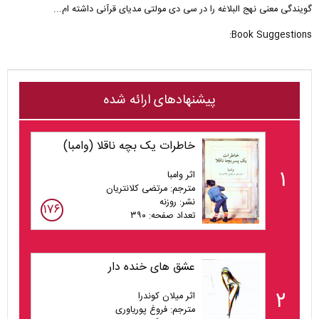
گویندگی معنی نهج البلاغه را در سی دی مولتی مدیای قرآنی داشته ام...
Book Suggestions:
پیشنهادهای ارائه شده
خاطرات یک بچه ناقلا (وامبا)
۱
اثر وامبا
مترجم: مرتضی کلانتریان
نشر: روزنه
۱۷۶
تعداد صفحه: ۳۹۰
عشق های خنده دار
۲
اثر میلان کوندرا
مترجم: فروغ پوریاوری