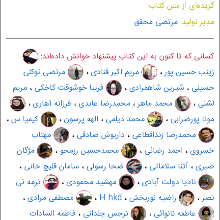
گزیده‌ای از متن کتاب:
مدیر تولید:
مرتضی محقق
کسانی که تا کنون به این کتاب پیشنهاد خوانش داده‌اند:
زینب حسین پور
،
مریم اکبر قنادی
،
مرتضی توکلی
حسینی
،
شیرین شاهمرادی
،
فریبا خوشوقت کاخکی
،
مریم
لشنی
،
محمد ماهر
،
محمدرضا عابدی
،
فرزانه آهاری
،
مونا پورضرابی
،
محمد دیلمی
،
الهه پرسون
،
کیمیا س
،
محمدرضا زنداقطاعی
،
داریوش صادقی
،
مهتاب
خسروی
،
احمد رضائی
،
محمدحسین رزمجو
،
مژگان
صبری
،
آتنا سلاماتی
،
ضحا رسولی
،
سامان قلیچ خانی
،
نادیا دولت آبادی
،
مهشید محمودی
،
ترمه تی
نصر
،
راضیه نوربخش
،
H hkd
،
مصطفی مرادی
،
عاطفه نانوائی
،
نرجس جلدانی
،
فاطمه السادات