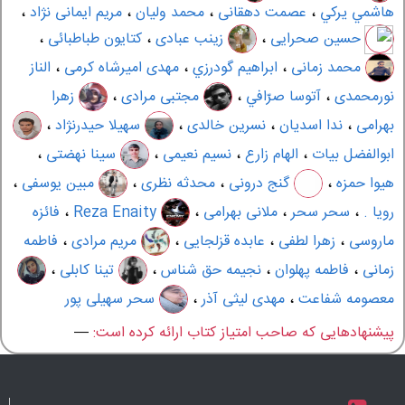
هاشمي يركي
،
عصمت دهقانی
،
محمد ولیان
،
مریم ایمانی نژاد
،
حسین صحرایی
،
زینب عبادی
،
کتایون طباطبائی
،
محمد زمانی
،
ابراهيم گودرزي
،
مهدی امیرشاه کرمی
،
الناز
نورمحمدی
،
آتوسا صرّافي
،
مجتبی مرادی
،
زهرا
بهرامی
،
ندا اسديان
،
نسرین خالدی
،
سهیلا حیدرنژاد
،
ابوالفضل بیات
،
الهام زارع
،
نسیم نعیمی
،
سینا نهضتی
،
هیوا حمزه
،
گنج درونی
،
محدثه نظری
،
مبین یوسفی
،
رویا .
،
سحر سحر
،
ملانی بهرامی
،
Reza Enaity
،
فائزه
ماروسی
،
زهرا لطفی
،
عابده قزلجایی
،
مریم مرادی
،
فاطمه
زمانی
،
فاطمه پهلوان
،
نجیمه حق شناس
،
تینا کابلی
،
معصومه شفاعت
،
مهدی لیثی آذر
،
سحر سهیلی پور
پیشنهادهایی که صاحب امتیاز کتاب ارائه کرده است:
—