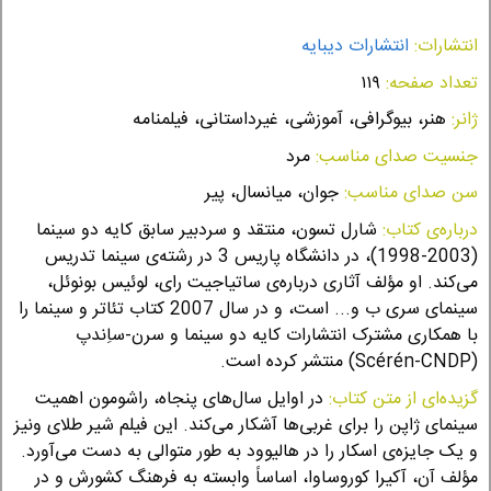
انتشارات:
انتشارات دیبایه
تعداد صفحه:
۱۱۹
ژانر:
هنر، بیوگرافی، آموزشی، غیر‌داستانی، فیلمنامه
جنسیت صدای مناسب:
مرد
سن صدای مناسب:
جوان، میانسال، پیر
درباره‌ی کتاب:
شارل تسون، منتقد و سردبیر سابق کایه دو سینما
(2003-1998)، در دانشگاه پاریس 3 در رشته‌­ی سینما تدریس
می‌­کند. او مؤلف آثاری درباره‌­ی ساتیاجیت رای، لوئیس بونوئل،
سینمای سری ب و... است، و در سال 2007 کتاب تئاتر و سینما را
با همکاری مشترک انتشارات کایه دو سینما و سرن-س­اِن­دپ
(Scérén-CNDP) منتشر کرده است.
گزیده‌ای از متن کتاب:
در اوایل سال­‌های پنجاه، راشومون اهمیت
سینمای ژاپن را برای غربی‌­ها آشکار می‌­کند. این فیلم شیر طلای ونیز
و یک جایزه‌­ی اسکار را در هالیوود به ­طور متوالی به دست می‌­آورد.
مؤلف آن، آکیرا کوروساوا، اساساً وابسته به فرهنگ کشورش و در