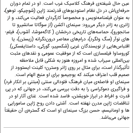
عین حال شیفته‌­ی فرهنگ کلاسیک غرب است. او در تمام دوران
حرفه­‌ای‌­اش در دل نظام استودیوهای قدرتمند ژاپن (شوچیکو، توهو)،
به­ عنوان فیلمنامه‌­نویس و مخصوصاً کارگردان فعالیت می‌­کند، و از
ژانری به ژانر دیگر می‌­رود: سینمای اکشن (از سوگاتا سانشیرو تا
سانجورو)، حماسه­‌های تاریخی درخشان ( کاگه‌­موشا، آشوب)، فیلم‌­
های نوآر (سگ ولگرد)، درام­‌های معاصر درون­‌نگرانه (زیستن)، یا
اقتباس‌­هایی از نویسندگان غربی (شکسپیر، گورکی، داستایفسکی).
کوروساوا فیلمسازی است که از موفقیت عمومی و نقدهای مثبت
بین‌­المللی سیراب شده و امروزه هنوز به ­شکلی قابل­ ملاحظه
تأثیرگذار است، برای مثال بر روی ژانر وسترن؛ کلینت ایستوود از
صمیم قلب اعتراف می­کند که یوجیمبو برای او منبع الهام است.
سینمای او فاصله‌ی میان فرهنگ فئودالی سنتی (مبتنی بر انکار فرد)
و فراگیری دموکراسی را به ­دقت بررسی می‌­کند، در جهانی که در پی
قدرت و افراط در ابراز خویشتن، فاسد شده است. غنای آثار او در
تناقضات ژاپن مدرن نهفته است. آشتی دادن روح ژاپن سامورایی­‌
ها و اومانیسم، حسن بزرگ سینمای او است که گستره­‌ی آن حقیقتاً
جهانی می‌‍­باشد.