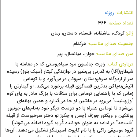
انتشارات:
روزنه
تعداد صفحه:
۳۶۶
ژانر:
کودک، عاشقانه، فلسفه، داستان، رمان
جنسیت صدای مناسب:
هرکدام
سن صدای مناسب:
جوان، میانسال، پیر
درباره‌ی کتاب:
رابرت جانسون مرد سیاه‌پوستی که در معامله با
شیطان(آقا) به قدرتی بی‌نظیر در نوازندگی گیتار (سبک بلوز) رسیده
سر از اردوگاه سرخپوستان اسپوکن در می‌آورد و با توماس
آتیش‌به‌پا‌کن بدترین قصه‌گوی قبیله برخورد می‌کند. او گیتارش را
زمانی که با راهنمایی توماس برای ملاقات با بزرگ مادر به پای کوه
"ول‌پینیت" می‌رود در ماشین او جا می‌گذارد و همین بهانه‌ای
می‌شود تا توماس همراه با دو دوست دیگر خود به‌نام‌های جونیور
پولتکین و ویکتور جوزف (چِس و چِکرز تو دختر سرخپوست از قبیله
"فلت‌هد" در ادامه به عنوان خواننده کُر به گروه اضافه می‌شوند)
گروه موسیقی راکی را با نام کایوت اسپرینگز تشکیل می‌دهند. آن‌ها