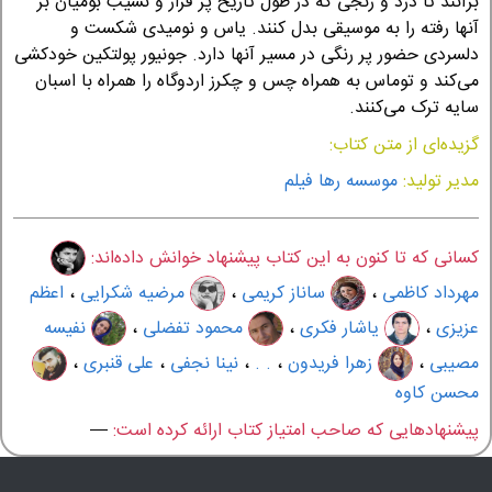
برآنند تا درد و رنجی که در طول تاریخ پر فراز و نشیب بومیان بر
آنها رفته را به موسیقی بدل کنند. یاس و نومیدی شکست و
دلسردی حضور پر رنگی در مسیر آنها دارد. جونیور پولتکین خودکشی
می‌کند و توماس به همراه چس و چکرز اردوگاه را همراه با اسبان
سایه ترک می‌کنند.
گزیده‌ای از متن کتاب:
مدیر تولید:
موسسه رها فیلم
کسانی که تا کنون به این کتاب پیشنهاد خوانش داده‌اند:
مهرداد کاظمی
،
ساناز کریمی
،
مرضیه شکرایی
،
اعظم
عزیزی
،
یاشار فکری
،
محمود تفضلی
،
نفیسه
مصیبی
،
زهرا فریدون
،
. .
،
نینا نجفی
،
علی قنبری
،
محسن کاوه
پیشنهادهایی که صاحب امتیاز کتاب ارائه کرده است:
—