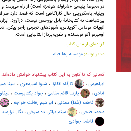
در مجوعۀ پلیسی «شرلوك هولمز» است) از راه می‌رسد و
ویلیام باسكرویلی حال كارآگاهی است كه قصد دارد سر از ر
بی‌شباهت به كتابخانۀ بابل بورخس نیست، درآورد. ابزارها
الهیات توماس آكویناس، شهودهای تجربی راجر بیكن. «نا
اومبرتو اكو نویسنده و نظریه‌پرداز ایتالیایی است.
گزیده‌ای از متن کتاب:
مدیر تولید:
موسسه رها فیلم
کسانی که تا کنون به این کتاب پیشنهاد خوانش داده‌اند:
ابراهیمی
،
كارگاه اتفاق
،
شیوا امیرمعزی
،
سینا صی
آبادی
،
پارتیا قائم مقامی
،
جواد یکتاپرست
،
میثاق
فاطمه (هُدا) معدنى
،
ابراهیم رفاقت خواجه
،
ک
محمد فتحی
،
میثم براتی ده سرخی
،
نگار فرازمند
،
فاطمه جوادی