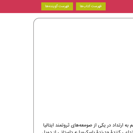
فهرست کتاب‌ها
فهرست گوینده‌ها
ی متهم به ارتداد در یكی از صومعه‌های ثروتمند ایتالیا
تداعی كنندۀ «درندۀ باسكرویل» داستانی از دویل