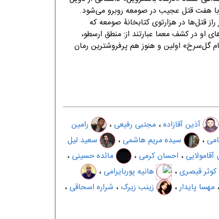
 با هفت قتل عجیب در صومعه روبرو می‌شود.
از قتل‌ها در هزارتوی كتابخانۀ صومعه كه
ی او در كشف معما عبارتند از: منطق ارسطو،
م گل‌سرخ» اولین و هنوز هم پرفروشترین رمان
آذین آقازاده
،
مجتبی رفیعی
،
رامین
امی
،
سیده مریم هاشمی
،
سعید لیل
 آقامولایی
،
احسان کرمی
،
مائده حسینی
،
وثر قیصری
،
هانیه پوربایرامی
،
مهسا پایدار
،
زینب زیرک
،
شراره اسحاقی
،