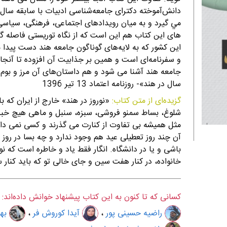
دانش‌آموخت
مي گيرد و به ميان رويدادهای اجتماعی، فرهنگی، سياسی،
های اين كتاب هم اين است كه از نگاه توريستی فاصله 
اين كشور كه به لايه‌های گوناگون جامعه هند دست پيدا م
و سفرنامه‌ای است و همين بر جذابيت آن افزوده تا آنجا
جامعه هند آشنا می شود و هم داستان‌های آن مرز و بوم 
سال در هند»- روزنامه اعتماد 13 تیر 1396
گزیده‌ای از متن کتاب:
«نوروز در هند» خارج از ایران که 
شلوغ، بساط سمنو فروشی، سبزه، سنبل و ماهی هیچ خبر
مثل همیشه بی تفاوت از کنارت می گذرند و کسی نمی داند
آن چند روز تعطیلی عید هم وجود ندارد و چه بسا در روز ا
باشی و یا در دانشگاه. انگار فقط یاد و خاطره است که ن
خانواده، در کنار هفت سین و جای خالی تو که باید کنار
کسانی که تا کنون به این کتاب پیشنهاد خوانش داده‌اند:
راضیه حسینی پور
،
آیدا کوروش فر
،
بها