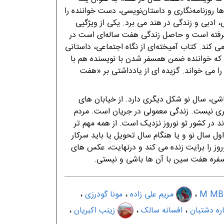
ه دكترای جامعه‌شناسی ادبيات با سابقه‎ سال‌ها روزنامه‌نگاری و داستان‌نويسی، دست خواننده را
 ادبی و زندگی در هند می برد. يكی از ويژگيی
گرفته است و حاصل زندگی هفت ساله‌ای است در
ی كند. كتاب آميخته‌ای از نگاه اجتماعی، داستانی
 كه خواننده ضمن همسفر شدن با نويسنده هم با
را می خواند. گزیده ای از یادداشتی بر «هفت
باشی، سال نو شکل دیگری دارد. از خیابان های
ی نیست. زندگی معمولی در جریان است. مردم
 در کشور تو نوروز نزدیک است. از همه مهم تر
ول سال نو و یا هنگام سال تحویل یا باید سرکار
وروز را برایت زنده می کند و درنهایت، عکس های
 سفره هفت سین با آن ها باشی و نیستی.
M MB
،
مریم علی زاده
،
مونا گودرزی
،
ره دشتبان
،
افسانه سالک
،
زینب اکبریان
،