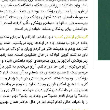
ارتش، او را به عنوان پزشک به روستای «نیکلسکی» در منط
مجموعهٔ داستان «یادداشتهای پزشک جوان روستا» آمده‌ا
نویسنده طی سالها با مقوله‌ی پزشکی تأثیر گرفته است. 
خواندنش برای پزشکان مسلما خواندنی‌تر است.
گزیده‌ای از متن کتاب:
تنها ماندم، اطرافم را سرمای ماه نو
خانه در خواب بودند. باد در لوله‌ها زوزه می‌کشید. تمام 
گذرانده بودم و همیشه فکر می‌کردم بوران و کولاک در داس
باور نداشتم گویی کولاک در حال جنگیدن است. بعدازظهره
زیر پوشش آباژور بر روی پنجره‌های تیره منعکس شده و 
آرزو می‌کردم از این جا دور باشم. آرزو می‌کردم به شهر 
می‌خواست از همین نقطه‌ای که هستم به آن سمت فرار کنم
پزشکانی وجود داشتند که می‌توانستی در هر شرایطی، الب
کنی، اما هیچ امکان فراری وجود ندارد و خودم می‌دانست
همین نیز در دانشگاه پزشکی درس خواندم. اما اگر زنی ر
باشد؟ یا بیمار قطع عضو؟ من چه باید بکنم؟ بهتر است 
را با نمرات عالی تمام کردم اما در حال حاضر همان بهتری