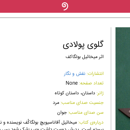
گلوی پولادی
اثر میخائیل بولگاکف
انتشارات:
نقش و نگار
تعداد صفحه:
None
ژانر:
داستان، داستان کوتاه
جنسیت صدای مناسب:
مرد
سن صدای مناسب:
جوان
درباره‌ی کتاب:
میخائیل آفاناسیویچ بولگاکُف نویسنده و ن
بیستم است. پدرش دوست داشت وی پزشک شود پس میخا