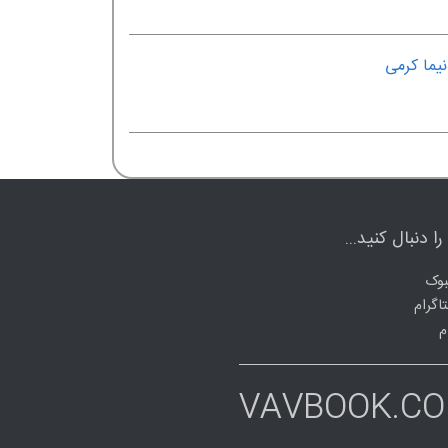
نیما کرمی
ا دنبال کنید...
وک
اگرام
م
VAVBOOK.C