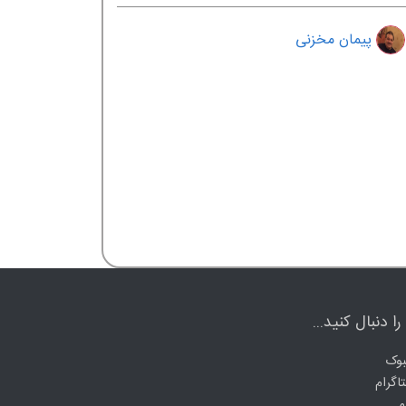
پيمان مخزنی
ا دنبال کنید...
وک
اگرام
م