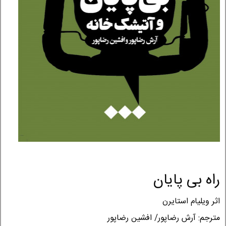
راه بی پایان
اثر ویلیام استایرن
مترجم: آرش رضاپور/ افشین رضاپور